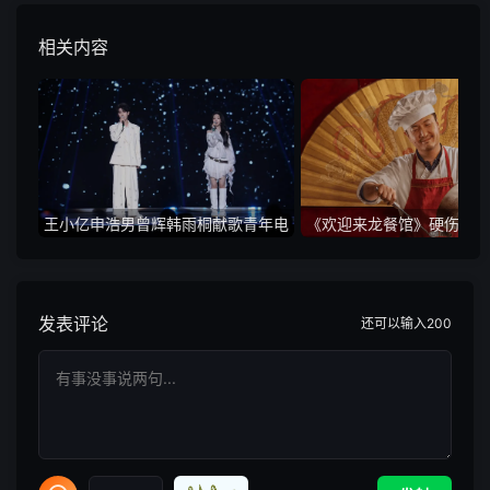
相关内容
王小亿申浩男曾辉韩雨桐献歌青年电
《欢迎来龙餐馆》硬伤明显
影周 沈佳妮史彭元获年度最佳演员
力不从心，沈腾救了整
发表评论
还可以输入
200