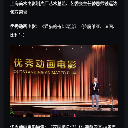
上海美术电影制片厂艺术总监、艺委会主任替恩师钱运达
领取荣誉
优秀动画电影：
《猫猫的奇幻漂流》（拉脱维亚、法国、
比利时）
优秀动画电影导演：
《花园编舟记》让-弗朗索瓦·拉吉奥