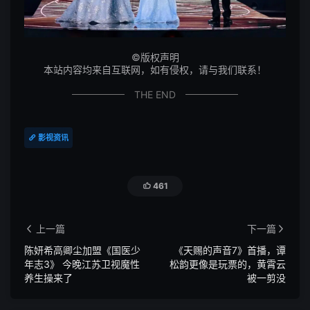
©
版权声明
本站内容均来自互联网，如有侵权，请与我们联系！
THE END
影视资讯

461

上一篇
下一篇


陈妍希高卿尘加盟《国医少
《天赐的声音7》首播，谭
年志3》 今晚江苏卫视魔性
松韵更像是玩票的，黄霄云
养生操来了
被一剪没